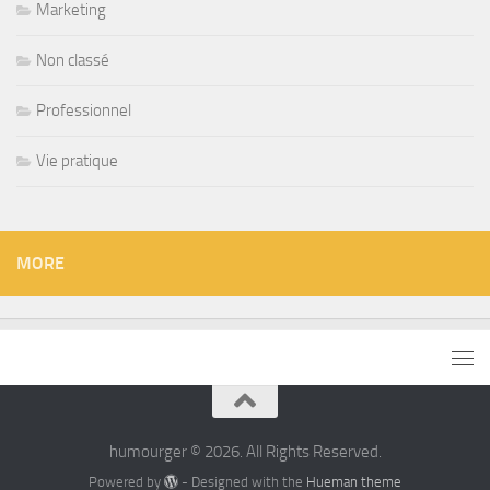
Marketing
Non classé
Professionnel
Vie pratique
MORE
humourger © 2026. All Rights Reserved.
Powered by
- Designed with the
Hueman theme