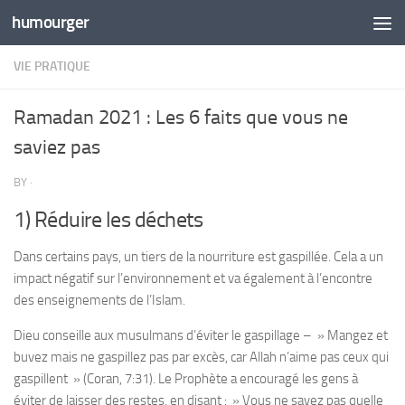
humourger
Skip to content
VIE PRATIQUE
Ramadan 2021 : Les 6 faits que vous ne
saviez pas
BY
·
1) Réduire les déchets
Dans certains pays, un tiers de la nourriture est gaspillée. Cela a un
impact négatif sur l’environnement et va également à l’encontre
des enseignements de l’Islam.
Dieu conseille aux musulmans d’éviter le gaspillage – » Mangez et
buvez mais ne gaspillez pas par excès, car Allah n’aime pas ceux qui
gaspillent » (Coran, 7:31). Le Prophète a encouragé les gens à
éviter de laisser des restes, en disant : » Vous ne savez pas quelle