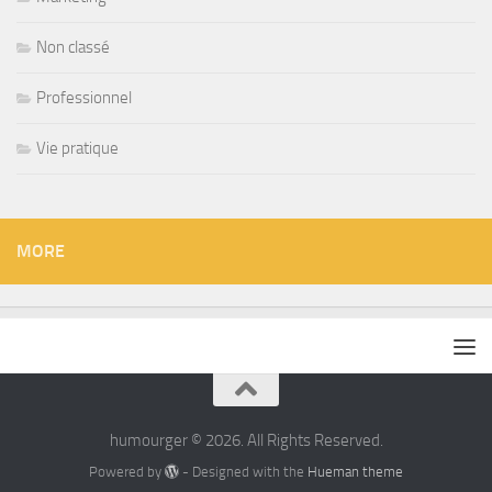
Non classé
Professionnel
Vie pratique
MORE
humourger © 2026. All Rights Reserved.
Powered by
- Designed with the
Hueman theme