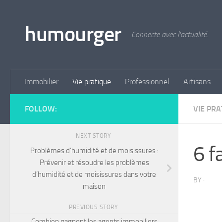
Skip to content
humourger
Connecte avec l'actualité.
Immobilier
Vie pratique
Professionnel
Artisans
FOLLOW:
VIE PRA
NEXT STORY
6 f
Problèmes d’humidité et de moisissures :
Prévenir et résoudre les problèmes
d’humidité et de moisissures dans votre
BY
·
maison
PREVIOUS STORY
Combien gagnent les agents immobiliers