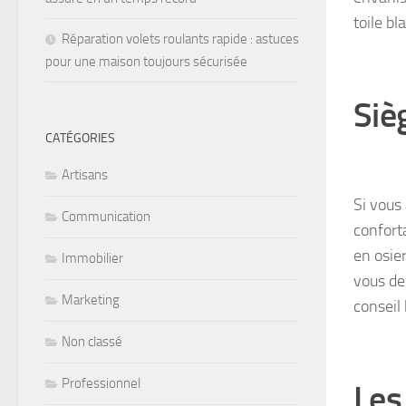
toile bl
Réparation volets roulants rapide : astuces
pour une maison toujours sécurisée
Siè
CATÉGORIES
Artisans
Si vous
Communication
confort
en osie
Immobilier
vous de
Marketing
conseil
Non classé
Professionnel
Les