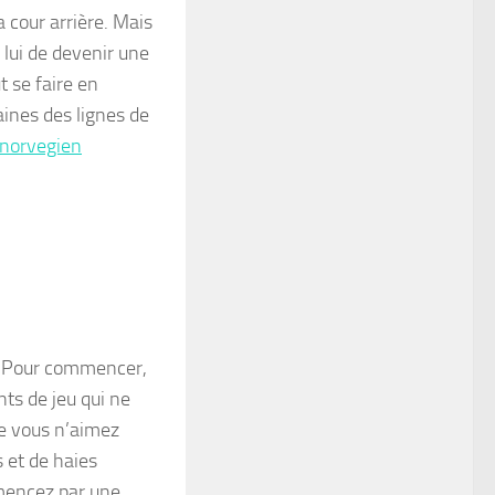
a cour arrière. Mais
 lui de devenir une
t se faire en
aines des lignes de
 norvegien
é. Pour commencer,
s de jeu qui ne
ue vous n’aimez
 et de haies
mmencez par une