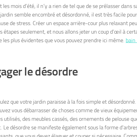
les mois d’été, il n’y a rien de tel que de se prélasser dans s
 jardin semble encombré et désordonné, il est très facile pour
ause de stress. Créer un espace arrière-cour plus relaxant peu
s étapes seulement, et nous allons jeter un coup d’œil à cert
e les plus évidentes que vous pouvez prendre ici même.
bain
ager le désordre
ulez que votre jardin paraisse à la fois simple et désordonn
uvez vous débarrasser de choses comme de vieux équipement
us utilisés, des meubles cassés, des ornements de pelouse q
tc. Le désordre se manifeste également sous la forme d’arbres
sants, que vous devez élaguer et couper si nécessaire. Co