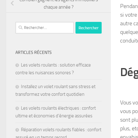
Pendant 
chaque année ?
si votre
autre c
quelque
conduit
ARTICLES RÉCENTS
Les volets roulants : solution efficace
Dég
contre les nuisances sonores ?
Installez un volet roulant sans stress et
transformez votre confort quotidien
Vous vo
Les volets roulants électriques : confort
vous po
ultime et économies d’énergie assurées
sont pl
plus, e
Réparation volets roulants fiables : confort
envahis
assuré en un temps record