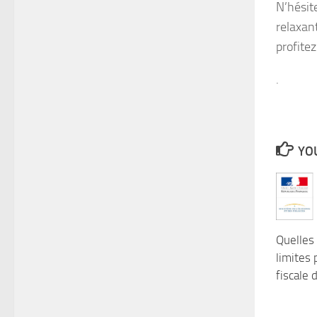
N’hésit
relaxan
profitez
.
YOU
Quelles 
limites 
fiscale