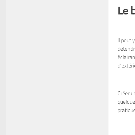
Le 
Il peut
détendr
éclaira
d’extéri
Créer u
quelque
pratique