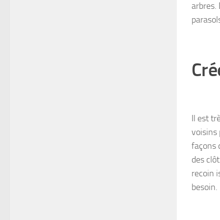
arbres.
parasols
Cré
Il est t
voisins 
façons 
des clô
recoin i
besoin.