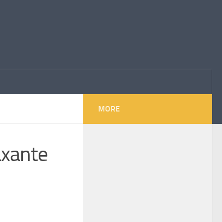
MORE
axante