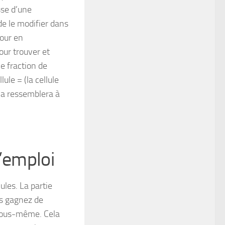
sse d’une
 de le modifier dans
jour en
our trouver et
ne fraction de
lule = (la cellule
ela ressemblera à
l’emploi
ules. La partie
us gagnez de
s vous-même. Cela