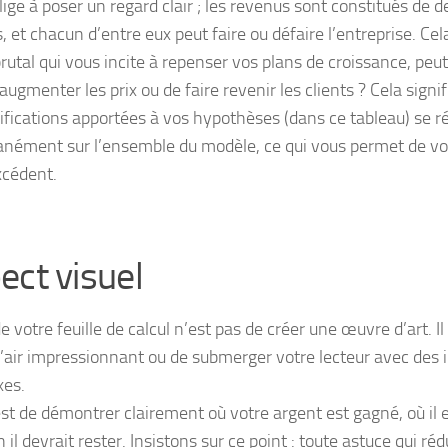
ige à poser un regard clair ; les revenus sont constitués de d
, et chacun d’entre eux peut faire ou défaire l’entreprise. Cel
rutal qui vous incite à repenser vos plans de croissance, peut
’augmenter les prix ou de faire revenir les clients ? Cela sign
ifications apportées à vos hypothèses (dans ce tableau) se r
anément sur l’ensemble du modèle, ce qui vous permet de voir
xcédent.
ect visuel
e votre feuille de calcul n’est pas de créer une œuvre d’art. Il
 l’air impressionnant ou de submerger votre lecteur avec des
xes.
est de démontrer clairement où votre argent est gagné, où il 
il devrait rester. Insistons sur ce point : toute astuce qui rédu