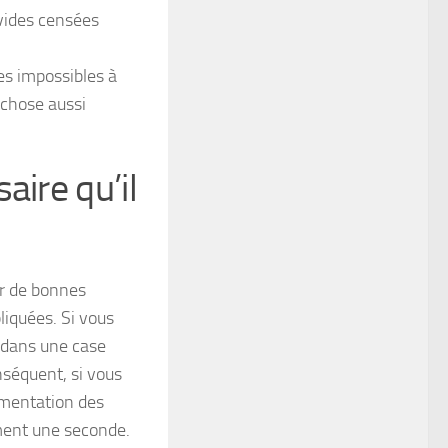
 vides censées
es impossibles à
 chose aussi
aire qu’il
er de bonnes
liquées. Si vous
 dans une case
nséquent, si vous
gmentation des
ement une seconde.