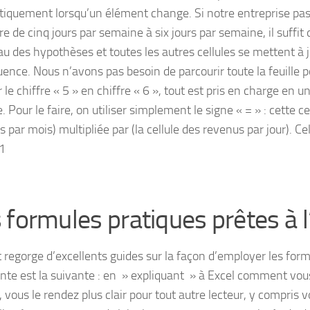
iquement lorsqu’un élément change. Si notre entreprise pa
e de cinq jours par semaine à six jours par semaine, il suffit
eau des hypothèses et toutes les autres cellules se mettent à 
ence. Nous n’avons pas besoin de parcourir toute la feuille p
le chiffre « 5 » en chiffre « 6 », tout est pris en charge en u
 Pour le faire, on utiliser simplement le signe « = » : cette cel
s par mois) multipliée par (la cellule des revenus par jour). C
1
 formules pratiques prêtes à 
t regorge d’excellents guides sur la façon d’employer les form
nte est la suivante : en » expliquant » à Excel comment vo
t, vous le rendez plus clair pour tout autre lecteur, y compri