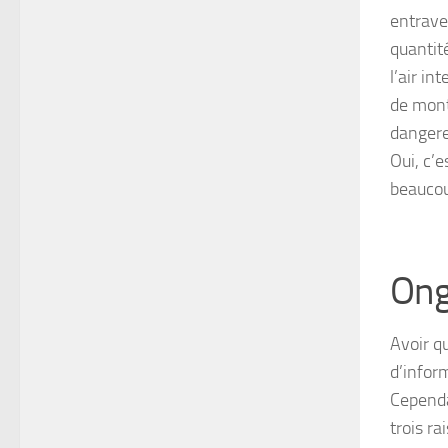
entrave.
quantité
l’air in
de mont
dangere
Oui, c’
beaucou
Ong
Avoir qu
d’infor
Cependa
trois ra