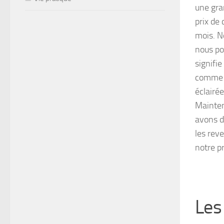
une gran
prix de
mois. No
nous po
signifi
comme l
éclairé
Mainten
avons d
les reve
notre pr
Les