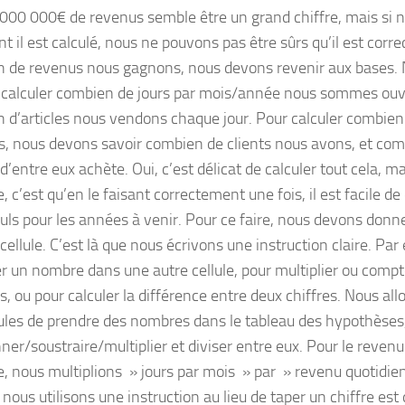
 000 000€ de revenus semble être un grand chiffre, mais si 
il est calculé, nous ne pouvons pas être sûrs qu’il est corre
 de revenus nous gagnons, nous devons revenir aux bases.
 calculer combien de jours par mois/année nous sommes ouve
 d’articles nous vendons chaque jour. Pour calculer combien 
, nous devons savoir combien de clients nous avons, et comb
’entre eux achète. Oui, c’est délicat de calculer tout cela, m
, c’est qu’en le faisant correctement une fois, il est facile de 
culs pour les années à venir. Pour ce faire, nous devons donn
ellule. C’est là que nous écrivons une instruction claire. Par
r un nombre dans une autre cellule, pour multiplier ou compt
, ou pour calculer la différence entre deux chiffres. Nous a
lules de prendre des nombres dans le tableau des hypothèses,
nner/soustraire/multiplier et diviser entre eux. Pour le reven
, nous multiplions » jours par mois » par » revenu quotidien 
 nous utilisons une instruction au lieu de taper un chiffre est 