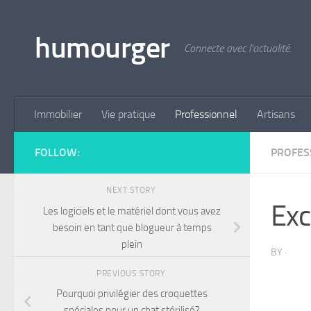
Skip to content
humourger
Connecte avec l'actualité.
Immobilier
Vie pratique
Professionnel
Artisans
FOLLOW:
PROFES
NEXT STORY
Exc
Les logiciels et le matériel dont vous avez
besoin en tant que blogueur à temps
plein
BY
·
PREVIOUS STORY
Pourquoi privilégier des croquettes
spéciales pour un chat stérilisé?