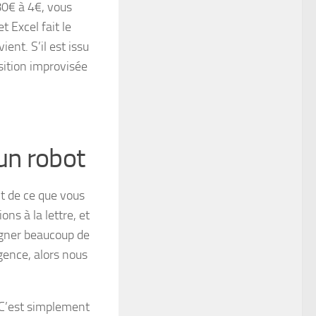
,80€ à 4€, vous
t Excel fait le
ient. S’il est issu
osition improvisée
un robot
t de ce que vous
ions à la lettre, et
gagner beaucoup de
gence, alors nous
. C’est simplement