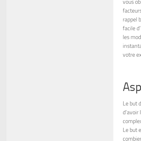
vous obl
facteurs
rappel b
facile d
les mod
instant
votre e
Asp
Le but d
d’avoir
comple
Le but 
combien 