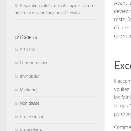
Avant le
Réparation volets roulants rapide : astuces
deviez r
pour une maison toujours sécurisée
reste. M
d’une sé
que vous
CATÉGORIES
Artisans
Exc
Communication
Immobilier
Il acco
vouliez q
Marketing
les fai
Non classé
temps. 
perdron
Professionnel
Commenç
Vie pratique