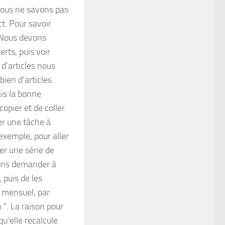
nous ne savons pas
ct. Pour savoir
 Nous devons
rts, puis voir
d’articles nous
ien d’articles
ais la bonne
copier et de coller
er une tâche à
 exemple, pour aller
er une série de
llons demander à
 puis de les
u mensuel, par
“. La raison pour
qu’elle recalcule