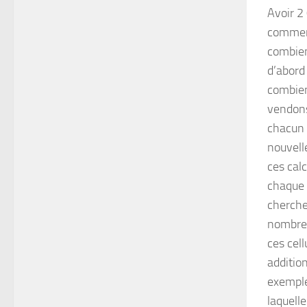
Avoir 2
comment 
combien
d’abord
combien
vendons
chacun d
nouvelle
ces cal
chaque c
cherche
nombres
ces cel
additio
exemple
laquelle