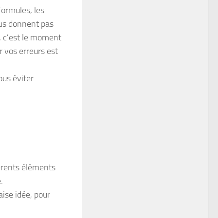
formules, les
vous donnent pas
é, c’est le moment
 vos erreurs est
ous éviter
férents éléments
.
ise idée, pour