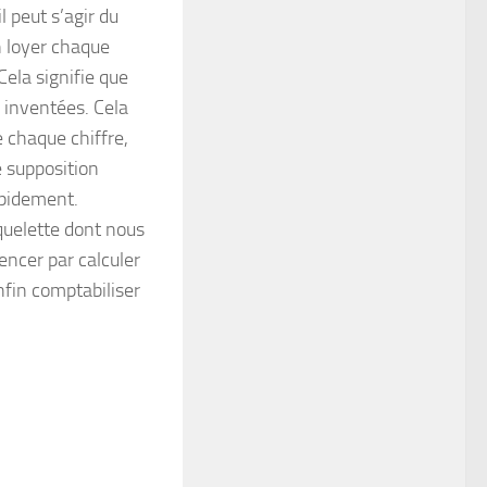
l peut s’agir du
n loyer chaque
 Cela signifie que
 inventées. Cela
 chaque chiffre,
e supposition
apidement.
quelette dont nous
encer par calculer
enfin comptabiliser