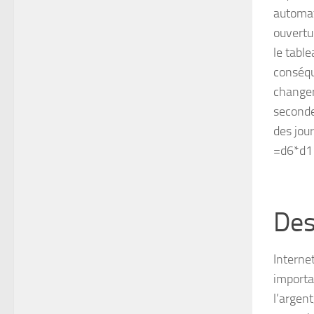
automat
ouvertur
le tabl
conséqu
changer 
seconde.
des jour
=d6*d1
Des
Interne
importa
l’argen