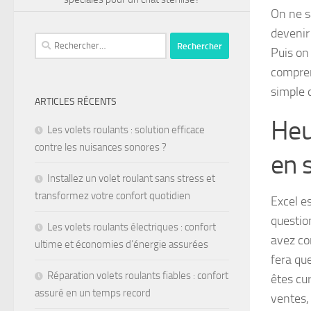
On ne s
devenir
Puis on
compren
simple 
ARTICLES RÉCENTS
Heu
Les volets roulants : solution efficace
contre les nuisances sonores ?
en s
Installez un volet roulant sans stress et
transformez votre confort quotidien
Excel e
questio
Les volets roulants électriques : confort
avez co
ultime et économies d’énergie assurées
fera qu
Réparation volets roulants fiables : confort
êtes cu
assuré en un temps record
ventes,