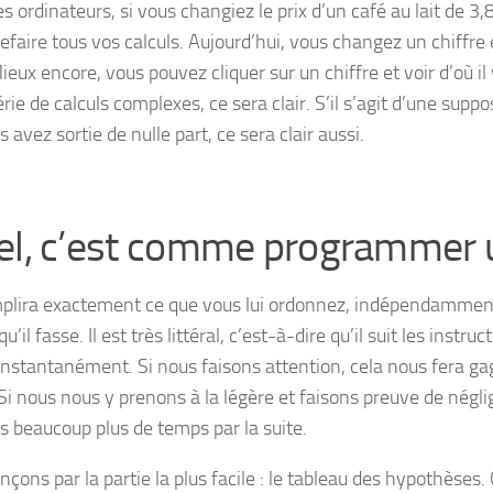
s ordinateurs, si vous changiez le prix d’un café au lait de 3
efaire tous vos calculs. Aujourd’hui, vous changez un chiffre e
ieux encore, vous pouvez cliquer sur un chiffre et voir d’où il v
rie de calculs complexes, ce sera clair. S’il s’agit d’une supp
 avez sortie de nulle part, ce sera clair aussi.
el, c’est comme programmer 
mplira exactement ce que vous lui ordonnez, indépendammen
u’il fasse. Il est très littéral, c’est-à-dire qu’il suit les instruct
t instantanément. Si nous faisons attention, cela nous fera 
Si nous nous y prenons à la légère et faisons preuve de négli
s beaucoup plus de temps par la suite.
ons par la partie la plus facile : le tableau des hypothèses