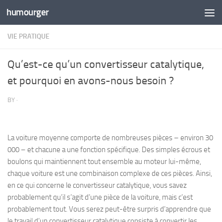
humourger
Skip to content
VIE PRATIQUE
Qu’est-ce qu’un convertisseur catalytique,
et pourquoi en avons-nous besoin ?
BY
·
La voiture moyenne comporte de nombreuses pièces – environ 30
000 – et chacune a une fonction spécifique. Des simples écrous et
boulons qui maintiennent tout ensemble au moteur lui-même,
chaque voiture est une combinaison complexe de ces pièces. Ainsi,
en ce qui concerne le convertisseur catalytique, vous savez
probablement qu’il s’agit d’une pièce de la voiture, mais c’est
probablement tout. Vous serez peut-être surpris d’apprendre que
le travail d’un convertisseur catalytique consiste à convertir les