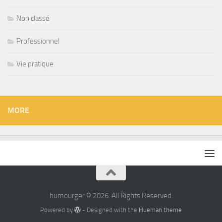
Non classé
Professionnel
Vie pratique
MORE
humourger © 2026. All Rights Reserved.
Powered by
- Designed with the
Hueman theme