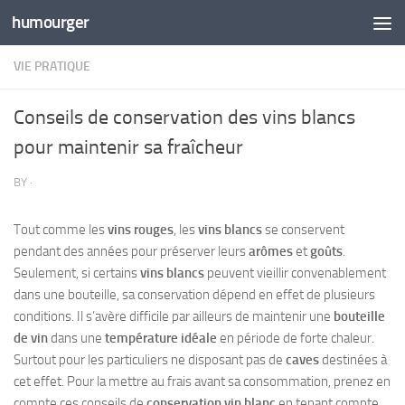
humourger
Skip to content
VIE PRATIQUE
Conseils de conservation des vins blancs
pour maintenir sa fraîcheur
BY
·
Tout comme les
vins rouges
, les
vins blancs
se conservent
pendant des années pour préserver leurs
arômes
et
goûts
.
Seulement, si certains
vins blancs
peuvent vieillir convenablement
dans une bouteille, sa conservation dépend en effet de plusieurs
conditions. Il s’avère difficile par ailleurs de maintenir une
bouteille
de vin
dans une
température idéale
en période de forte chaleur.
Surtout pour les particuliers ne disposant pas de
caves
destinées à
cet effet. Pour la mettre au frais avant sa consommation, prenez en
compte ces conseils de
conservation vin blanc
en tenant compte