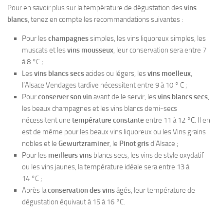
Pour en savoir plus sur la température de dégustation des
vins
blancs
, tenez en compte les recommandations suivantes :
Pour les
champagnes
simples, les vins liquoreux simples, les
muscats et les
vins mousseux
, leur conservation sera entre 7
à 8 °C ;
Les
vins blancs secs
acides ou légers, les
vins moelleux
,
l’Alsace Vendages tardive nécessitent entre 9 à 10 ° C ;
Pour
conserver son vin
avant de le servir, les
vins blancs secs
,
les beaux champagnes et les vins blancs demi-secs
nécessitent une
température constante
entre 11 à 12 °C. Il en
est de même pour les beaux vins liquoreux ou les Vins grains
nobles et le
Gewurtzraminer
, le
Pinot gris
d’Alsace ;
Pour les
meilleurs vins
blancs secs, les vins de style oxydatif
ou les vins jaunes, la température idéale sera entre 13 à
14 °C ;
Après la
conservation des vins
âgés, leur température de
dégustation équivaut à 15 à 16 °C.