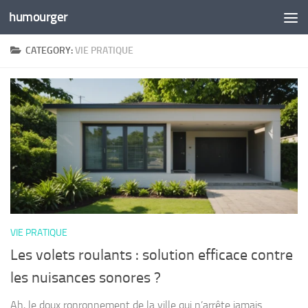
humourger
Skip to content
CATEGORY:
VIE PRATIQUE
VIE PRATIQUE
Les volets roulants : solution efficace contre
les nuisances sonores ?
Ah, le doux ronronnement de la ville qui n’arrête jamais.