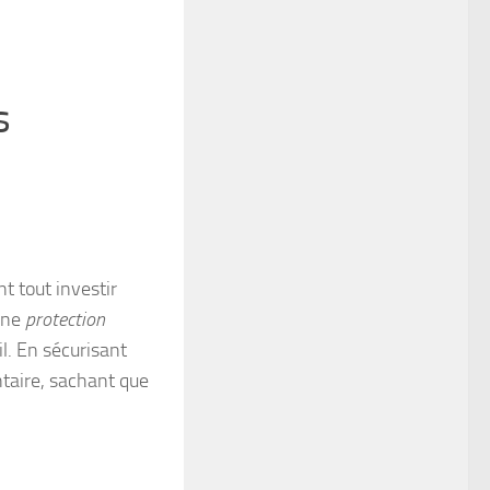
s
t tout investir
 une
protection
il. En sécurisant
ntaire, sachant que