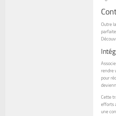
Cont
Outre la
parfait
Découvr
Intég
Associe
rendre 
pour ré
devienn
Cette t
efforts
une con