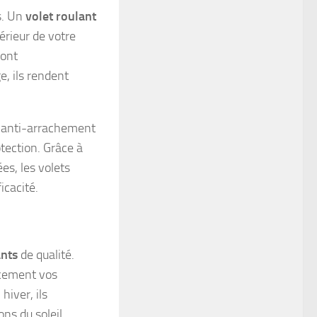
s. Un
volet roulant
érieur de votre
ont
e, ils rendent
s anti-arrachement
tection. Grâce à
es, les volets
icacité.
ants
de qualité.
cacement vos
hiver, ils
ns du soleil,