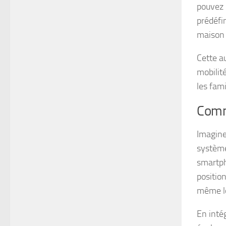
pouvez 
prédéfin
maison 
Cette a
mobilit
les fam
Comm
Imagine
système
smartph
positio
même lo
En inté