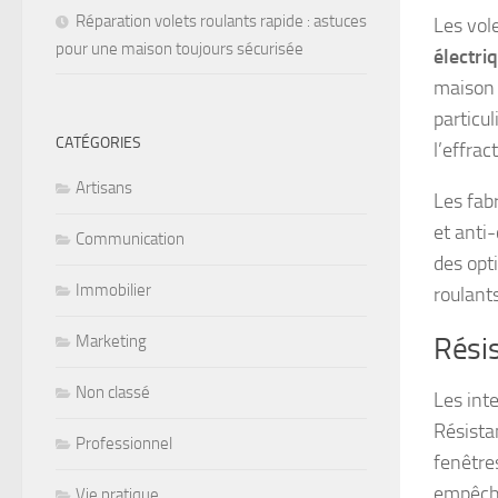
Réparation volets roulants rapide : astuces
Les vol
pour une maison toujours sécurisée
électri
maison 
particu
CATÉGORIES
l’effrac
Artisans
Les fab
et anti
Communication
des opt
Immobilier
roulant
Rési
Marketing
Non classé
Les int
Résistan
Professionnel
fenêtre
empêchen
Vie pratique