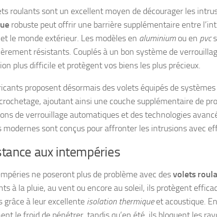
ets roulants sont un excellent moyen de décourager les intru
que
robuste peut offrir une barrière supplémentaire entre l’int
et le monde extérieur. Les modèles en
aluminium
ou en
pvc
s
lièrement résistants. Couplés à un bon système de verrouillag
tion plus difficile et protègent vos biens les plus précieux.
ricants proposent désormais des volets équipés de système
-crochetage, ajoutant ainsi une couche supplémentaire de pro
ions de verrouillage automatiques et des technologies avancé
s modernes sont conçus pour affronter les intrusions avec eff
stance aux intempéries
empéries ne poseront plus de problème avec des
volets roul
ts à la pluie, au vent ou encore au soleil, ils protègent effi
s grâce à leur excellente
isolation thermique
et acoustique. En 
t le froid de pénétrer, tandis qu’en été, ils bloquent les rayo