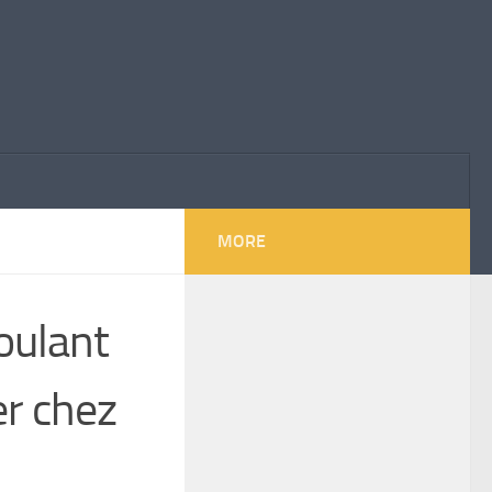
MORE
oulant
er chez