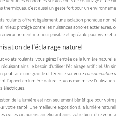
r de véritables économies sur vos coûts de chauffage et de cl
es thermiques, c’est aussi un geste fort pour un environnemen
ets roulants offrent également une isolation phonique non né
nsi mieux protégé contre les nuisances sonores extérieures, ce
 environnement intérieur paisible et agréable pour vivre et tr
isation de l’éclairage naturel
ux volets roulants, vous gérez l’entrée de la lumière naturell
réduisant ainsi le besoin d’utiliser l’éclairage artificiel. Un 
en peut faire une grande différence sur votre
consommation d’
nt l’apport en lumière naturelle, vous minimisez l’utilisatio
s électriques.
estion de la lumière est non seulement bénéfique pour votre p
our votre santé. Une meilleure exposition à la lumière naturel
les cycles circadiens, améliorant ainsi votre bien-être généra