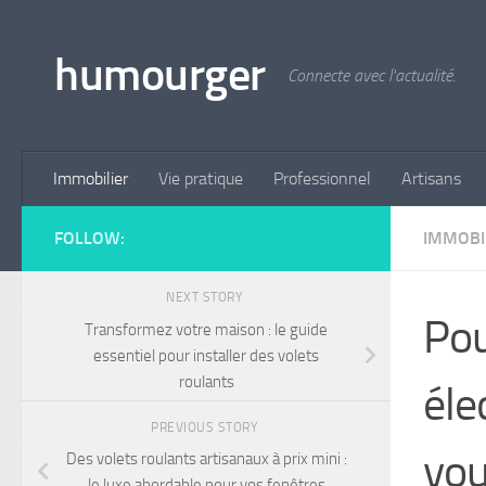
Skip to content
humourger
Connecte avec l'actualité.
Immobilier
Vie pratique
Professionnel
Artisans
FOLLOW:
IMMOBI
NEXT STORY
Pou
Transformez votre maison : le guide
essentiel pour installer des volets
roulants
éle
PREVIOUS STORY
vou
Des volets roulants artisanaux à prix mini :
le luxe abordable pour vos fenêtres