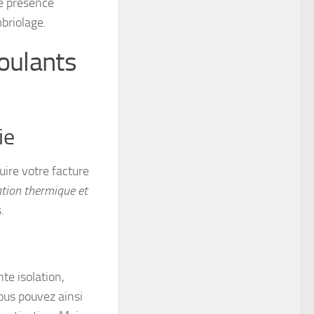
ne présence
briolage.
roulants
ie
uire votre facture
ation thermique et
.
te isolation,
Vous pouvez ainsi