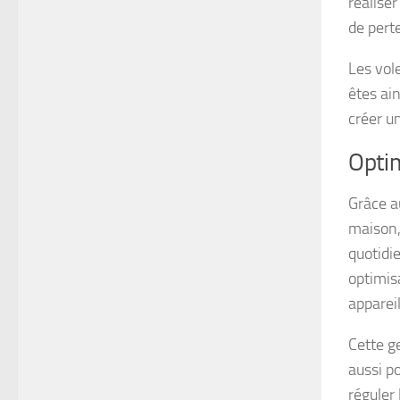
réalise
de pert
Les vol
êtes ai
créer un
Optim
Grâce a
maison, 
quotidi
optimisa
appareil
Cette g
aussi p
réguler 