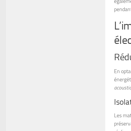
égaleme
pendant
L’i
éle
Rédu
En opta
énergét
acousti
Isola
Les ma
préserva