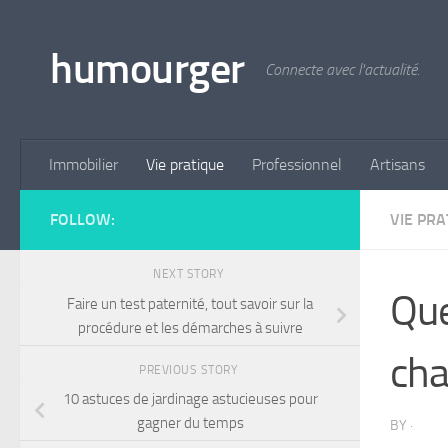
Skip to content
humourger
Connecte avec l'actualité.
Immobilier
Vie pratique
Professionnel
Artisans
FOLLOW:
VIE PRA
NEXT STORY
Que
Faire un test paternité, tout savoir sur la
procédure et les démarches à suivre
cha
PREVIOUS STORY
10 astuces de jardinage astucieuses pour
gagner du temps
BY
·