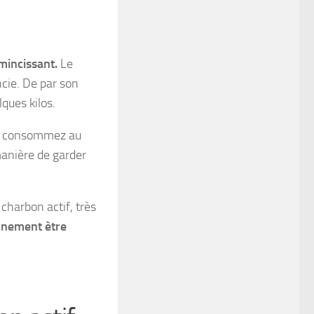
mincissant.
Le
cie. De par son
lques kilos.
s consommez au
manière de garder
 charbon actif, très
nement ètre