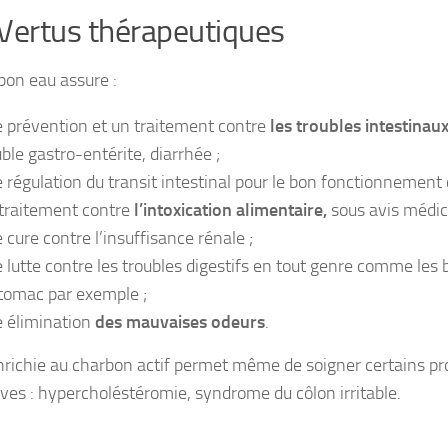
Vertus thérapeutiques
bon eau assure :
 prévention et un traitement contre
les troubles intestinau
uble gastro-entérite, diarrhée ;
 régulation du transit intestinal pour le bon fonctionnement
traitement contre
l’intoxication alimentaire,
sous avis médica
 cure contre l’insuffisance rénale ;
 lutte contre les troubles digestifs en tout genre comme les
stomac par exemple ;
 élimination
des mauvaises odeurs
.
nrichie au charbon actif permet même de soigner certains p
aves :
hypercholéstéromie
, syndrome du côlon irritable.