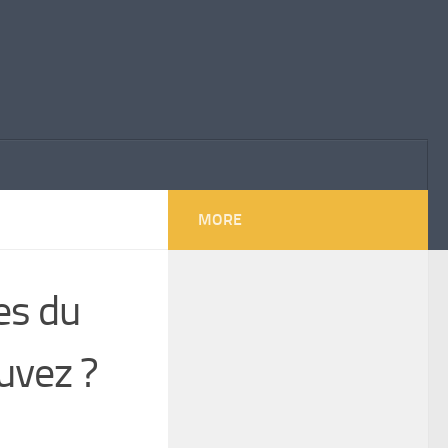
MORE
es du
uvez ?