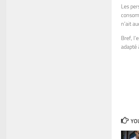
Les per
consom
n’ait a
Bref, l
adapté 
YOU