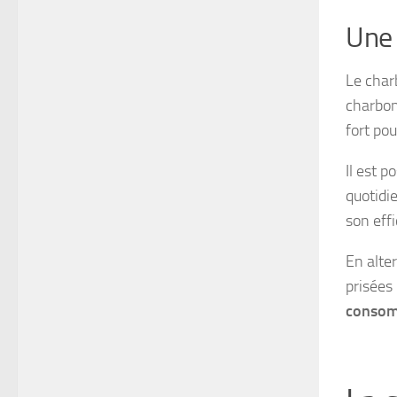
Une 
Le charb
charbon
fort pou
Il est p
quotidi
son effi
En alter
prisées 
conso