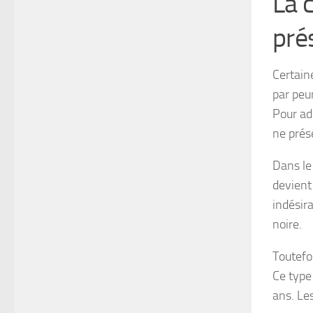
La 
pré
Certain
par peu
Pour ad
ne prés
Dans le 
devient
indésir
noire.
Toutefo
Ce type
ans. Le