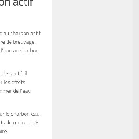
n actif
ie au
charbon actif
re de breuvage.
 l’eau au charbon
 de santé, il
r les effets
ommer de l’eau
ur le charbon eau.
nts de moins de 6
ire.