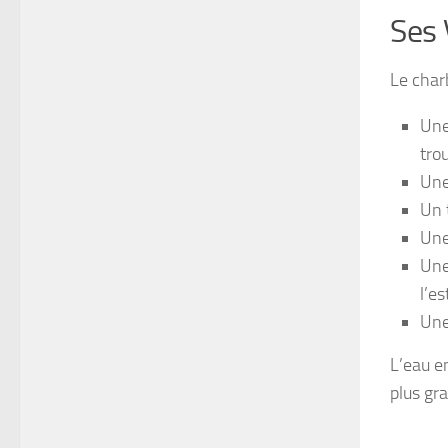
Ses 
Le char
Une
tro
Une
Un 
Une
Une
l’e
Une
L’eau e
plus gr