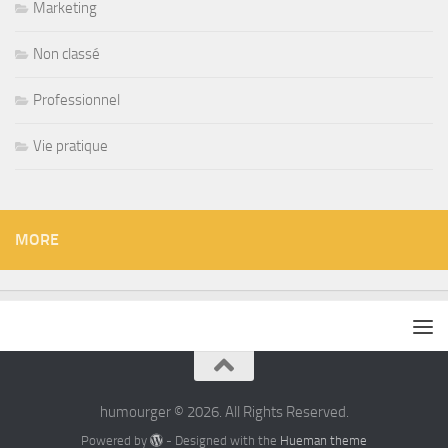
Marketing
Non classé
Professionnel
Vie pratique
MORE
humourger © 2026. All Rights Reserved.
Powered by
- Designed with the
Hueman theme