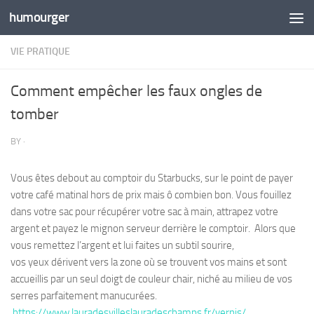
humourger
Skip to content
VIE PRATIQUE
Comment empêcher les faux ongles de
tomber
BY
·
Vous êtes debout au comptoir du Starbucks, sur le point de payer
votre café matinal hors de prix mais ô combien bon. Vous fouillez
dans votre sac pour récupérer votre sac à main, attrapez votre
argent et payez le mignon serveur derrière le comptoir. Alors que
vous remettez l’argent et lui faites un subtil sourire,
vos yeux dérivent vers la zone où se trouvent vos mains et sont
accueillis par un seul doigt de couleur chair, niché au milieu de vos
serres parfaitement manucurées.
https://www.lauradesvilleslauradeschamps.fr/vernis/